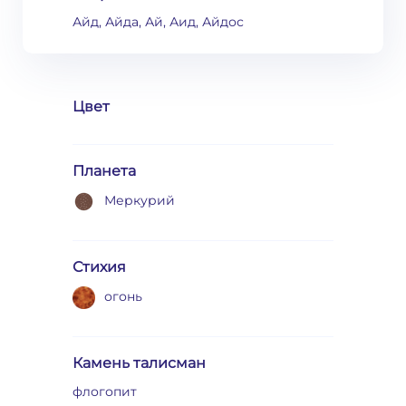
Айд, Айда, Ай, Аид, Айдос
Цвет
Планета
Меркурий
Стихия
огонь
Камень талисман
флогопит