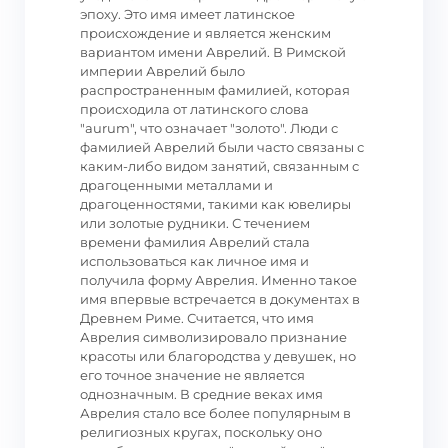
эпоху. Это имя имеет латинское
происхождение и является женским
вариантом имени Аврелий. В Римской
империи Аврелий было
распространенным фамилией, которая
происходила от латинского слова
"aurum", что означает "золото". Люди с
фамилией Аврелий были часто связаны с
каким-либо видом занятий, связанным с
драгоценными металлами и
драгоценностями, такими как ювелиры
или золотые рудники. С течением
времени фамилия Аврелий стала
использоваться как личное имя и
получила форму Аврелия. Именно такое
имя впервые встречается в документах в
Древнем Риме. Считается, что имя
Аврелия символизировало признание
красоты или благородства у девушек, но
его точное значение не является
однозначным. В средние веках имя
Аврелия стало все более популярным в
религиозных кругах, поскольку оно