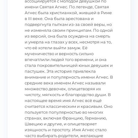
ассоциируется с молодой девушкой по
имени Святая Агнес. По легенде, Святая
Агнес была христианкой, жившей в Риме
в III веке. Она была арестована и
подвергнута пыткам из-за своей веры, но
не изменяла своим принципам. По одной
из версий, она была осуждена на смерть
и умерла на глазах у всех, несмотря на то,
что её хотели выйти замуж. Её
мученичество и верность сильно
впечатлили людей того времени, и она
стала покровительницей юных девушек и
пастушек. Эта история привлекла
внимание и популярность имени Агнес. В
средние века именем Агнес называли
множество девочек, олицетворяя их
чистоту, мягкость и благородство души. В
настоящее время имя Агнес всё ещё
считается классическим и красивым. Оно
пользуется популярностью во многих
странах, включая Францию, Германию,
Швецию и другие, и олицетворяет
изящность и простоту. Имя Агнес стало
часто выбирать родители, желающие