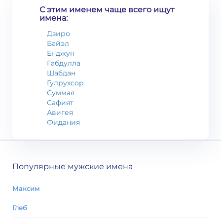
С этим именем чаще всего ищут
имена:
Дзиро
Байэл
Енджун
Габдулла
Шабдан
Гулрухсор
Суммая
Сафият
Авигея
Фидания
Популярные мужские имена
Максим
Глеб