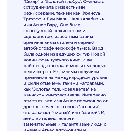
"Сезар" и "Золотой глобус". Она часто
сотрудничала с известными
режиссерами, такими как Франсуа
Трюффо и Луи Маль. Нельзя забыть и
имя Агнес Вард. Она была
французской режиссером и
сценаристом, известным своим
оригинальным стилем и серией
автобиографических фильмов. Вард
была одной из ведущих фигур Новой
волны французского кино, и ее
работы вдохновляли многих молодых
режиссеров. Ее фильмы получили
признание на международном уровне
и были отмечены такими наградами,
как "Золотая пальмовая ветвь" на
Каннском кинофестивале. Интересно
отметить, что имя Агнес произошло от
древнегреческого слова "агносия",
что означает "чистый" или "святой". И,
действительно, все эти
замечательные и талантливые люди с
именем Агнес вдохновили и