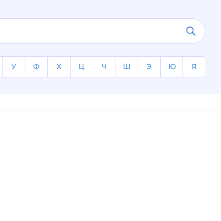
У
Ф
Х
Ц
Ч
Ш
Э
Ю
Я