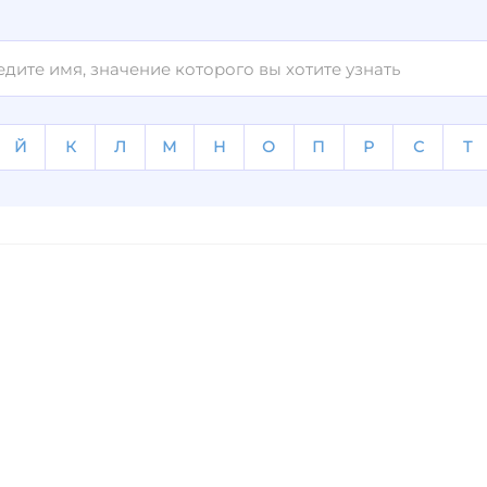
Й
К
Л
М
Н
О
П
Р
С
Т