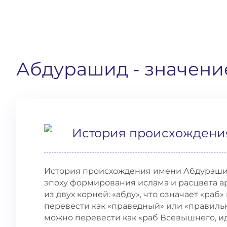
Абдурашид
- значени
История происхождени
История происхождения имени Абдурашид
эпоху формирования ислама и расцвета а
из двух корней: «абду», что означает «раб»
перевести как «праведный» или «правиль
можно перевести как «раб Всевышнего, и