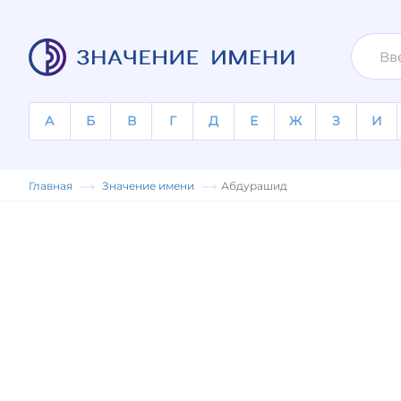
А
Б
В
Г
Д
Е
Ж
З
И
Главная
Значение имени
Абдурашид