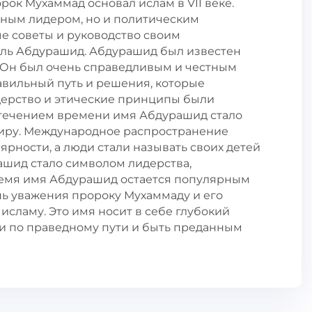
рок Мухаммад основал ислам в VII веке.
зным лидером, но и политическим
е советы и руководство своим
ель Абдурашид. Абдурашид был известен
 Он был очень справедливым и честным
авильный путь и решения, которые
дерство и этические принципы были
С течением времени имя Абдурашид стало
иру. Международное распространение
ярности, а люди стали называть своих детей
рашид стало символом лидерства,
ремя имя Абдурашид остается популярным
ань уважения пророку Мухаммаду и его
 исламу. Это имя носит в себе глубокий
и по праведному пути и быть преданным