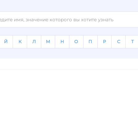
Й
К
Л
М
Н
О
П
Р
С
Т