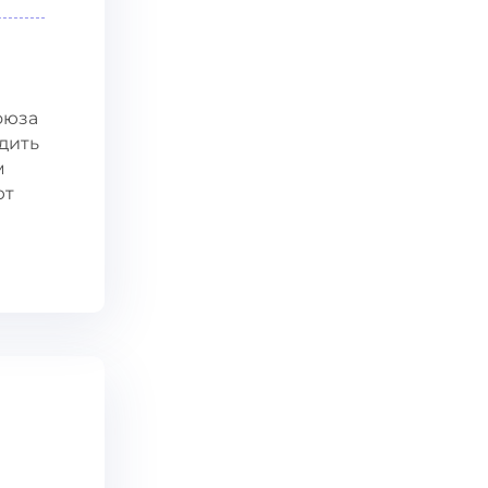
оюза
дить
м
ют