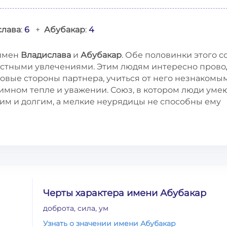
слава
:
6
+
Абубакар
:
4
 имен
Владислава
и
Абубакар
. Обе половинки этого с
стными увлечениями. Этим людям интересно прово
 новые стороны партнера, учиться от него незнакомы
имном тепле и уважении. Союз, в котором люди уме
ким и долгим, а мелкие неурядицы не способны ему
Черты характера имени Абубакар
доброта, сила, ум
Узнать о значении имени Абубакар