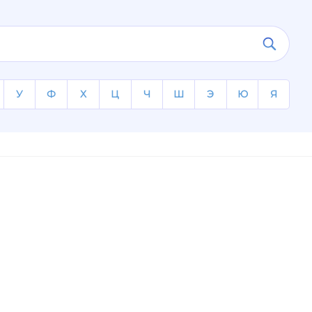
У
Ф
Х
Ц
Ч
Ш
Э
Ю
Я