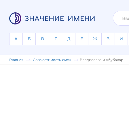
А
Б
В
Г
Д
Е
Ж
З
И
Главная
Совместимость имен
Владислава и Абубакар