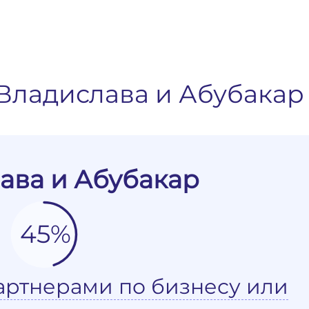
Владислава и Абубакар
ава и Абубакар
45%
артнерами по бизнесу или