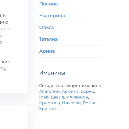
Полина
т в
Екатерина
нцию
Ольга
бычно
и
Татьяна
е
Арина
гкие
то,
Именины
Сегодня празднуют именины
Анатолий
,
Армина
,
Борис
,
Глеб
,
Давид
,
Илларион
,
Кристина
,
Николай
,
Роман
,
Христина