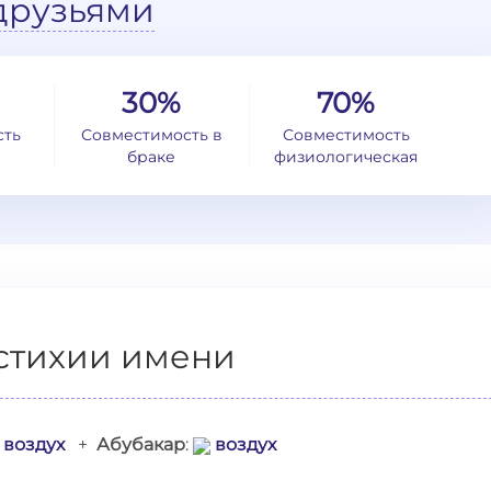
друзьями
30%
70%
сть
Совместимость в
Совместимость
браке
физиологическая
стихии имени
воздух
+
Абубакар
:
воздух