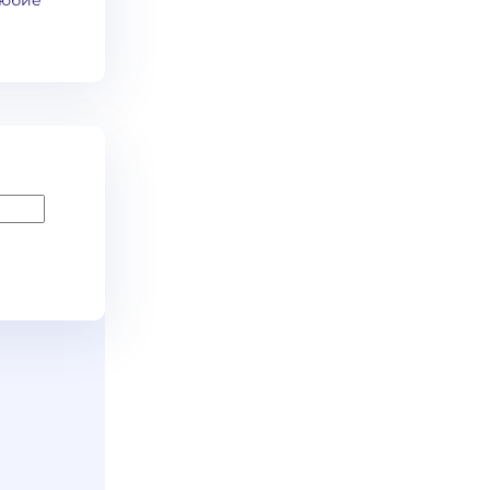
любие