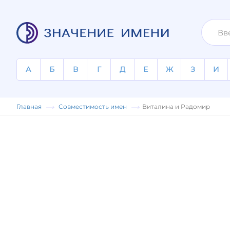
А
Б
В
Г
Д
Е
Ж
З
И
Главная
Совместимость имен
Виталина и Радомир