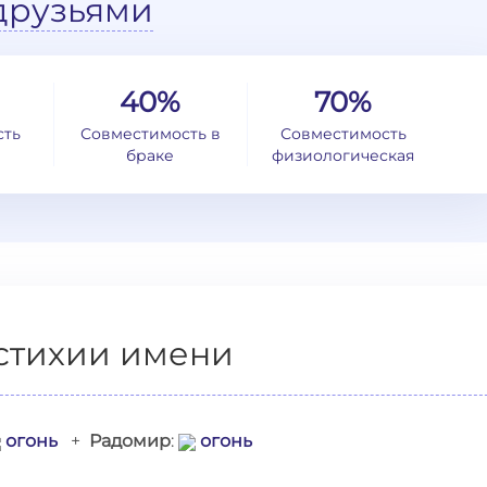
друзьями
40%
70%
сть
Совместимость в
Совместимость
браке
физиологическая
стихии имени
огонь
+
Радомир
:
огонь