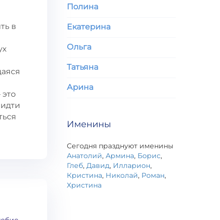
Полина
ть в
Екатерина
Ольга
ух
Татьяна
щаяся
Арина
 это
 идти
ться
Именины
Сегодня празднуют именины
Анатолий
,
Армина
,
Борис
,
Глеб
,
Давид
,
Илларион
,
Кристина
,
Николай
,
Роман
,
Христина