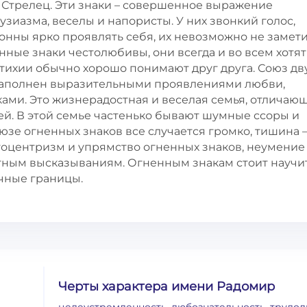
 Стрелец. Эти знаки – совершенное выражение
зиазма, веселы и напористы. У них звонкий голос,
лонны ярко проявлять себя, их невозможно не замети
енные знаки честолюбивы, они всегда и во всем хотят
тихии обычно хорошо понимают друг друга. Союз дв
 наполнен выразительными проявлениями любви,
ми. Это жизнерадостная и веселая семья, отличаю
. В этой семье частенько бывают шумные ссоры и
зе огненных знаков все случается громко, тишина –
гоцентризм и упрямство огненных знаков, неумение
тным высказываниям. Огненным знакам стоит научи
ичные границы.
Черты характера имени Радомир