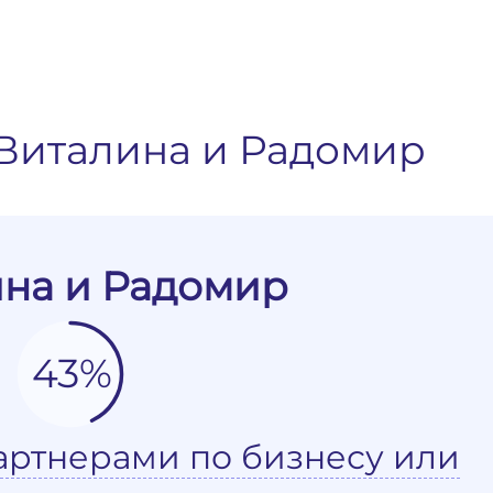
Виталина и Радомир
на и Радомир
43%
артнерами по бизнесу или