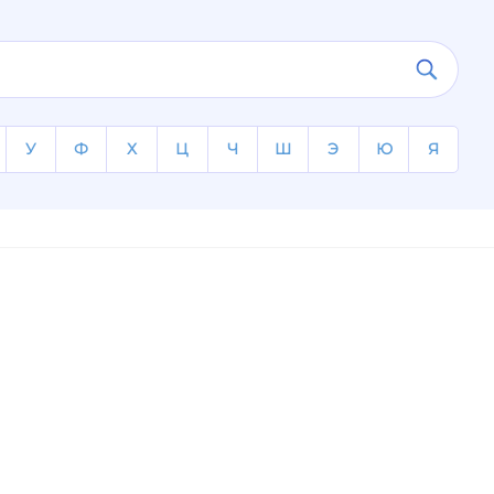
У
Ф
Х
Ц
Ч
Ш
Э
Ю
Я