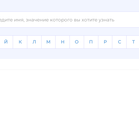
Й
К
Л
М
Н
О
П
Р
С
Т