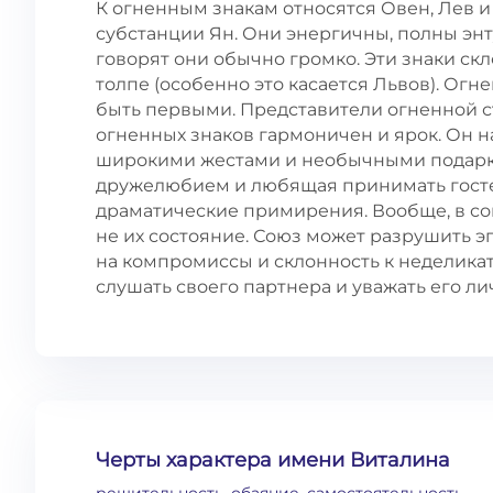
К огненным знакам относятся Овен, Лев и
субстанции Ян. Они энергичны, полны энту
говорят они обычно громко. Эти знаки ск
толпе (особенно это касается Львов). Огн
быть первыми. Представители огненной с
огненных знаков гармоничен и ярок. Он
широкими жестами и необычными подарка
дружелюбием и любящая принимать гостей
драматические примирения. Вообще, в сою
не их состояние. Союз может разрушить э
на компромиссы и склонность к неделика
слушать своего партнера и уважать его л
Черты характера имени Виталина