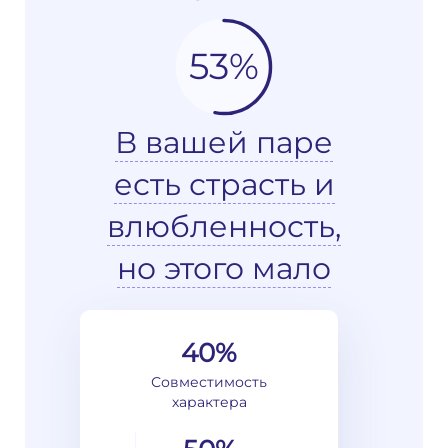
53%
В вашей паре
есть страсть и
влюбленность,
но этого мало
40%
Совместимость
характера