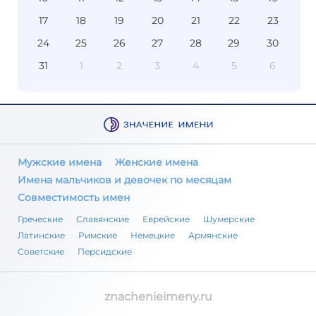
17
18
19
20
21
22
23
24
25
26
27
28
29
30
31
1
2
3
4
5
6
Мужские имена
Женские имена
Имена мальчиков и девочек по месяцам
Совместимость имен
Греческие
Славянские
Еврейские
Шумерские
Латинские
Римские
Немецкие
Армянские
Советские
Персидские
znachenieimeny.ru