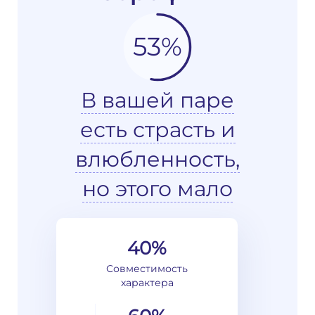
53%
В вашей паре
есть страсть и
влюбленность,
но этого мало
40%
Совместимость
характера