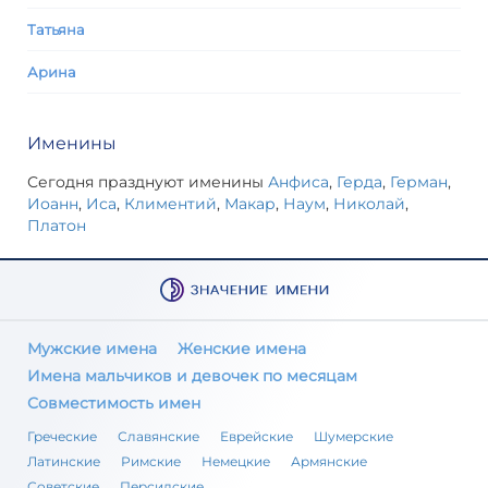
Татьяна
Арина
Именины
Сегодня празднуют именины
Анфиса
,
Герда
,
Герман
,
Иоанн
,
Иса
,
Климентий
,
Макар
,
Наум
,
Николай
,
Платон
Мужские имена
Женские имена
Имена мальчиков и девочек по месяцам
Совместимость имен
Греческие
Славянские
Еврейские
Шумерские
Латинские
Римские
Немецкие
Армянские
Советские
Персидские