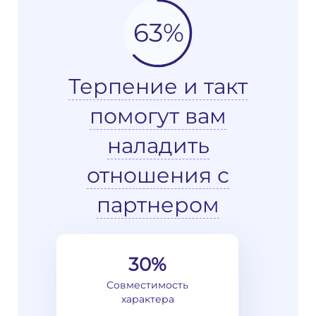
63%
Терпение и такт
помогут вам
наладить
отношения с
партнером
30%
Совместимость
характера