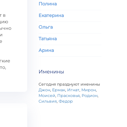
Полина
т в
Екатерина
нцию
Ольга
бычно
и
Татьяна
е
Арина
гкие
то,
Именины
Сегодня празднуют именины
Джон
,
Ермак
,
Игнат
,
Мирон
,
Моисей
,
Прасковья
,
Родион
,
Сильвия
,
Федор