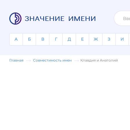
А
Б
В
Г
Д
Е
Ж
З
И
Главная
Совместимость имен
Клавдия и Анатолий