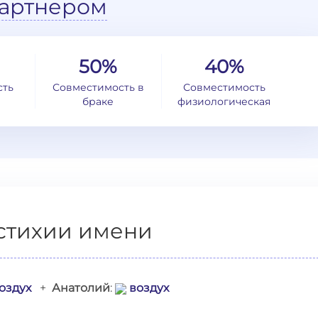
артнером
50%
40%
сть
Совместимость в
Совместимость
браке
физиологическая
стихии имени
оздух
+
Анатолий
:
воздух