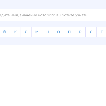
Й
К
Л
М
Н
О
П
Р
С
Т