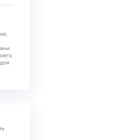
ое,
е
нами
воего
 для
ть