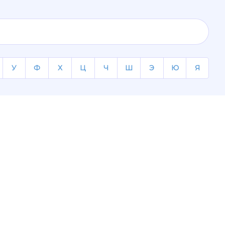
У
Ф
Х
Ц
Ч
Ш
Э
Ю
Я