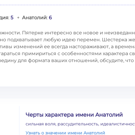
дия
:
5
+
Анатолий
:
6
ожности. Пятерке интересно все новое и неизведанн
нно подхватывает любую идею перемен. Шестерка ж
ктивы изменений ее всегда настораживают, а време
тараться примириться с особенностями характера с
редину для формата ваших отношений, обсудите, что
Черты характера имени Анатолий
сильная воля, рассудительность, идеалистичнос
Узнать о значении имени Анатолий