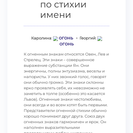
по стихии
имени
огонь
Каролина
:
+
Георгий
:
огонь
К огненным знакам относятся Овен, Лев и
Стрелец. Эти знаки – совершенное
выражение субстанции Ян. Они
энергичны, полны энтузиазма, веселы и
напористы. У них звонкий голос, говорят
они обычно громко. Эти знаки склонны
ярко проявлять себя, их невозможно не
заметить в толпе (особенно это касается
Львов). Огненные знаки честолюбивы,
они всегда и во всем хотят быть первыми.
Представители огненной стихии обычно
хорошо понимают друг друга. Союз двух
огненных знаков гармоничен и ярок. Он
наполнен выразительными