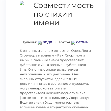
Совместимость
по стихии
имени
вода
огонь
Гульшат
:
+
Платон
:
К огненным знакам относятся Овен, Лев и
Стрелец, а к водным – Рак, Скорпион и
Рыбы. Огненные знаки представляют
субстанцию Ян, а водные – субстанцию
Инь. Огненные знаки вспыльчивы,
нетерпеливы и эгоцентричны. Они
склонны отпускать неделикатные
реплики и, впав в состояние энтузиазма,
могут ненароком затоптать
представителя нежного водного знака
(это не относится к сильному Скорпиону).
Водные знаки будут молча терпеть
вспышки гнева и эгоцентризм огненных