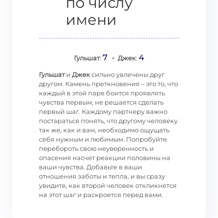
по числу
имени
7
4
Гульшат
:
+
Джек
:
Гульшат
и
Джек
сильно увлечены друг
другом. Камень преткновения – это то, что
каждый в этой паре боится проявлять
чувства первым, не решается сделать
первый шаг. Каждому партнеру важно
постараться понять, что другому человеку
так же, как и вам, необходимо ощущать
себя нужным и любимым. Попробуйте
перебороть свою неуверенность и
опасения насчет реакции половины на
ваши чувства. Добавьте в ваши
отношения заботы и тепла, и вы сразу
увидите, как второй человек откликнется
на этот шаг и раскроется перед вами.