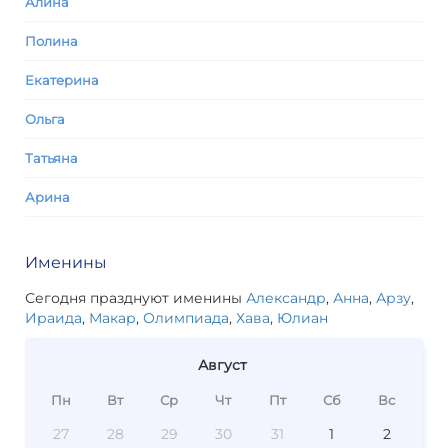
Алина
Полина
Екатерина
Ольга
Татьяна
Арина
Именины
Сегодня празднуют именины
Александр
,
Анна
,
Арзу
,
Ираида
,
Макар
,
Олимпиада
,
Хава
,
Юлиан
Август
Пн
Вт
Ср
Чт
Пт
Сб
Вс
27
28
29
30
31
1
2