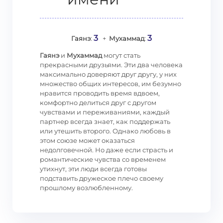
3
3
Гаянэ
:
+
Мухаммад
:
Гаянэ
и
Мухаммад
могут стать
прекрасными друзьями. Эти два человека
максимально доверяют друг другу, у них
множество общих интересов, им безумно
нравится проводить время вдвоем,
комфортно делиться друг с другом
чувствами и переживаниями, каждый
партнер всегда знает, как поддержать
или утешить второго. Однако любовь в
этом союзе может оказаться
недолговечной. Но даже если страсть и
романтические чувства со временем
утихнут, эти люди всегда готовы
подставить дружеское плечо своему
прошлому возлюбленному.