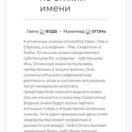
имени
вода
огонь
Гаянэ
:
+
Мухаммад
:
К огненным знакам относятся Овен, Лев и
Стрелец, а к водным – Рак, Скорпион и
Рыбы. Огненные знаки представляют
субстанцию Ян, а водные – субстанцию
Инь. Огненные знаки вспыльчивы,
нетерпеливы и эгоцентричны. Они
склонны отпускать неделикатные
реплики и, впав в состояние энтузиазма,
могут ненароком затоптать
представителя нежного водного знака
(это не относится к сильному Скорпиону).
Водные знаки будут молча терпеть
вспышки гнева и эгоцентризм огненных
знаков. Но в один прекрасный день котел
недовольства может взорваться и
разнести все вокруг. Либо Огонь вызовет
закипание Воды, либо Вода затушит