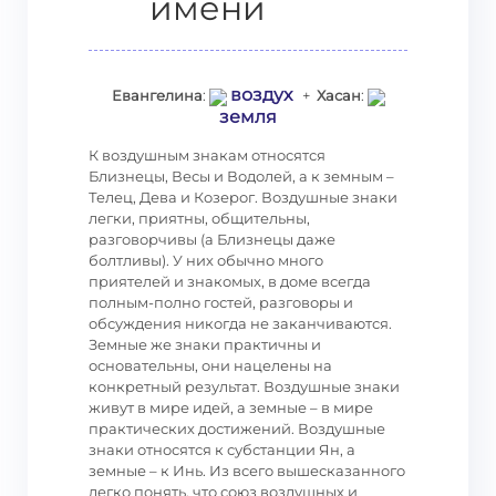
имени
воздух
Евангелина
:
+
Хасан
:
земля
К воздушным знакам относятся
Близнецы, Весы и Водолей, а к земным –
Телец, Дева и Козерог. Воздушные знаки
легки, приятны, общительны,
разговорчивы (а Близнецы даже
болтливы). У них обычно много
приятелей и знакомых, в доме всегда
полным-полно гостей, разговоры и
обсуждения никогда не заканчиваются.
Земные же знаки практичны и
основательны, они нацелены на
конкретный результат. Воздушные знаки
живут в мире идей, а земные – в мире
практических достижений. Воздушные
знаки относятся к субстанции Ян, а
земные – к Инь. Из всего вышесказанного
легко понять, что союз воздушных и