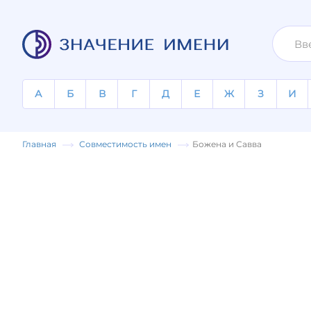
А
Б
В
Г
Д
Е
Ж
З
И
Главная
Совместимость имен
Божена и Савва