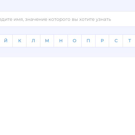
Й
К
Л
М
Н
О
П
Р
С
Т