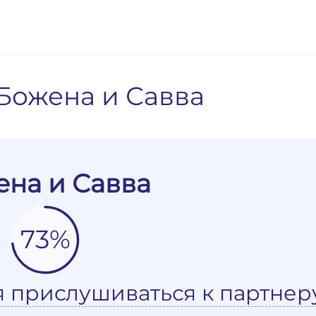
Божена и Савва
на и Савва
73%
я прислушиваться к партнер