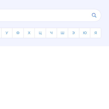
У
Ф
Х
Ц
Ч
Ш
Э
Ю
Я