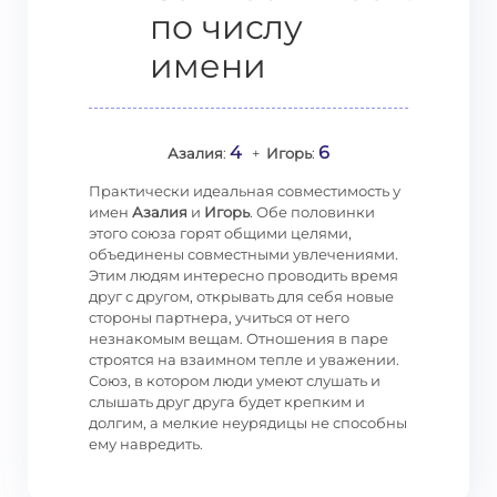
по числу
имени
4
6
Азалия
:
+
Игорь
:
Практически идеальная совместимость у
имен
Азалия
и
Игорь
. Обе половинки
этого союза горят общими целями,
объединены совместными увлечениями.
Этим людям интересно проводить время
друг с другом, открывать для себя новые
стороны партнера, учиться от него
незнакомым вещам. Отношения в паре
строятся на взаимном тепле и уважении.
Союз, в котором люди умеют слушать и
слышать друг друга будет крепким и
долгим, а мелкие неурядицы не способны
ему навредить.