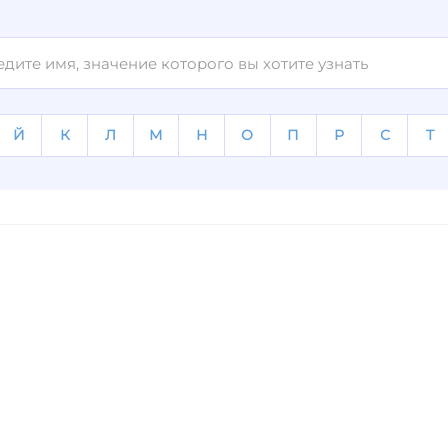
Й
К
Л
М
Н
О
П
Р
С
Т