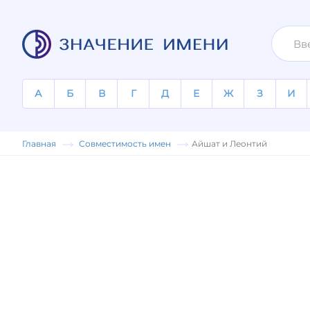
А
Б
В
Г
Д
Е
Ж
З
И
Главная
Совместимость имен
Айшат и Леонтий