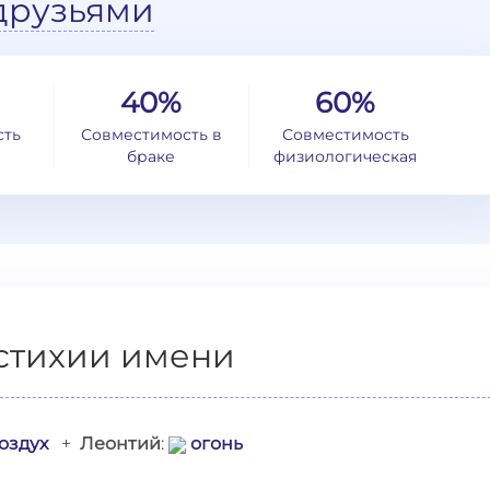
друзьями
40%
60%
сть
Совместимость в
Совместимость
браке
физиологическая
стихии имени
оздух
+
Леонтий
:
огонь