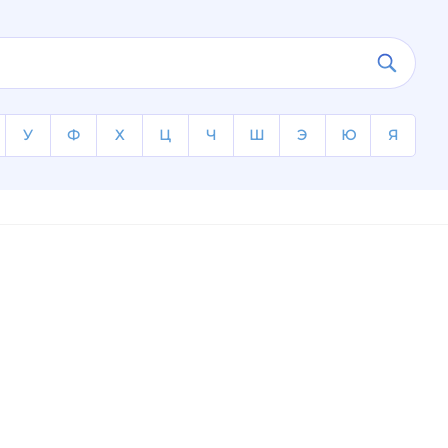
У
Ф
Х
Ц
Ч
Ш
Э
Ю
Я