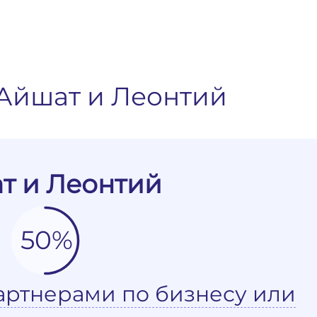
Айшат и Леонтий
т и Леонтий
50%
артнерами по бизнесу или