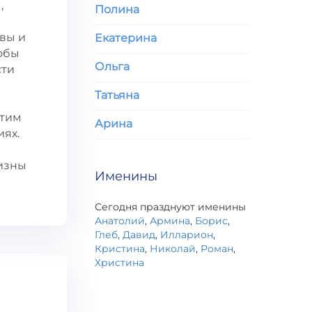
,
Полина
вы и
Екатерина
тобы
Ольга
сти
Татьяна
Этим
Арина
иях.
визны
Именины
Сегодня празднуют именины
Анатолий
,
Армина
,
Борис
,
Глеб
,
Давид
,
Илларион
,
Кристина
,
Николай
,
Роман
,
Христина