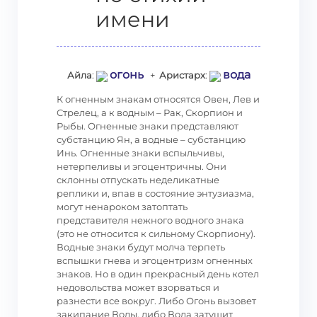
имени
огонь
вода
Айла
:
+
Аристарх
:
К огненным знакам относятся Овен, Лев и
Стрелец, а к водным – Рак, Скорпион и
Рыбы. Огненные знаки представляют
субстанцию Ян, а водные – субстанцию
Инь. Огненные знаки вспыльчивы,
нетерпеливы и эгоцентричны. Они
склонны отпускать неделикатные
реплики и, впав в состояние энтузиазма,
могут ненароком затоптать
представителя нежного водного знака
(это не относится к сильному Скорпиону).
Водные знаки будут молча терпеть
вспышки гнева и эгоцентризм огненных
знаков. Но в один прекрасный день котел
недовольства может взорваться и
разнести все вокруг. Либо Огонь вызовет
закипание Воды, либо Вода затушит