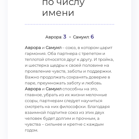
по числу
имени
3
6
Аврора
:
+
Самуил
:
Аврора
и
Самуил
– союз, в котором царит
гармония. Оба партнера с трепетом и
теплотой относятся друг к другу. И тройка,
и шестерка щедры к своей половине на
проявление чувств, заботы и поддержки.
Важно продолжать сохранять доверие в
паре, преумножать заботу и любовь.
Аврора
и
Самуил
способны на это,
главное, убрать из их жизни мелочные
ссоры, партнерам следует научиться
смотреть на них философски. Благодаря
взаимной подпитке союз из этих двух
человек будет долгим и прочным, а
чувства – сильнее и крепче с каждым
годом.