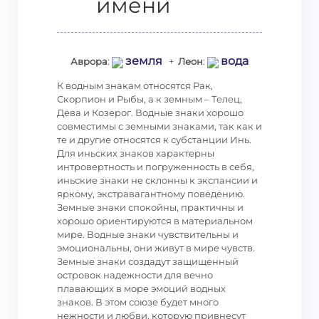
имени
земля
вода
Аврора
:
+
Леон
:
К водным знакам относятся Рак,
Скорпион и Рыбы, а к земным – Телец,
Дева и Козерог. Водные знаки хорошо
совместимы с земными знаками, так как и
те и другие относятся к субстанции Инь.
Для иньских знаков характерны
интровертность и погруженность в себя,
иньские знаки не склонны к экспансии и
яркому, экстравагантному поведению.
Земные знаки спокойны, практичны и
хорошо ориентируются в материальном
мире. Водные знаки чувствительны и
эмоциональны, они живут в мире чувств.
Земные знаки создадут защищенный
островок надежности для вечно
плавающих в море эмоций водных
знаков. В этом союзе будет много
нежности и любви, которую привнесут