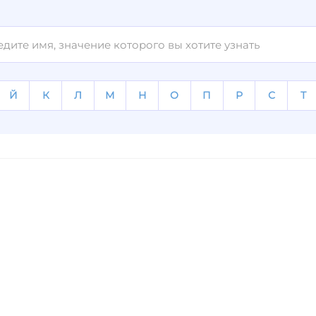
Й
К
Л
М
Н
О
П
Р
С
Т