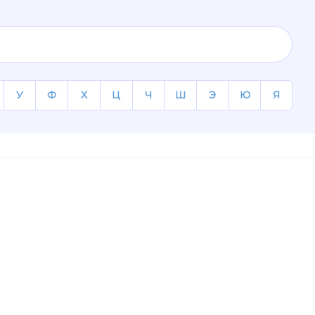
У
Ф
Х
Ц
Ч
Ш
Э
Ю
Я