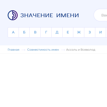
А
Б
В
Г
Д
Е
Ж
З
И
Главная
Совместимость имен
Ассоль и Всеволод