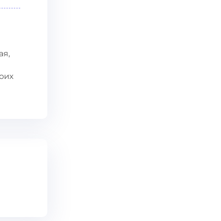
ая,
воих