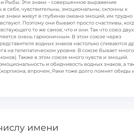
н и Рыбы. Эти знаки – совершенное выражение
 в себя, чувствительны, эмоциональны, склонны к
е знаки живут в глубинах океана эмоций, им трудно
увствуют. Поэтому они бывают просто счастливы, ког
ствующего то же самое, что и они. Так что союз двух
ляется очень гармоничным. В этом союзе через
едставителя водных знаков настолько сливаются др
уга на телепатическом уровне. В союзе бывает много
ионов). Также в этом союзе много чувств и эмоций.
моциональность и обидчивость водных знаков, а та
 Скорпиона, впрочем, Раки тоже долго помнят обиды 
числу имени