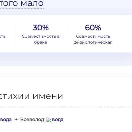
того мало
30%
60%
сть
Совместимость в
Совместимость
браке
физиологическая
стихии имени
вода
+
Всеволод
:
вода