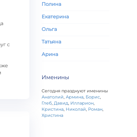
Полина
Екатерина
да
Ольга
Татьяна
уг с
Арина
кже
и
Именины
Сегодня празднуют именины
Анатолий
,
Армина
,
Борис
,
Глеб
,
Давид
,
Илларион
,
Кристина
,
Николай
,
Роман
,
Христина