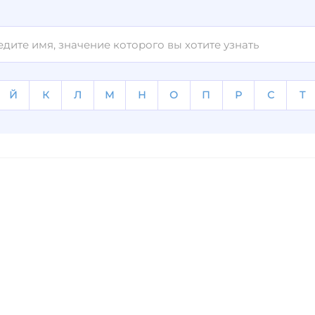
Й
К
Л
М
Н
О
П
Р
С
Т