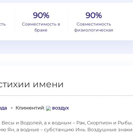
90%
90%
сть
Совместимость в
Совместимость
браке
физиологическая
стихии имени
ода
+
Климентий
:
воздух
Весы и Водолей, а к водным – Рак, Скорпион и Рыбы.
ю Ян, а водные – субстанцию Инь. Воздушные знаки