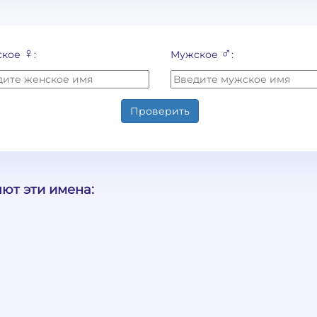
♀
♂
ское
:
Мужское
:
Проверить
ют эти имена: