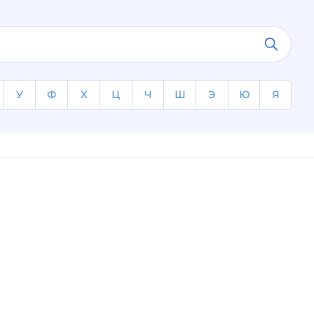
У
Ф
Х
Ц
Ч
Ш
Э
Ю
Я