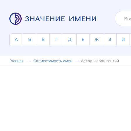
А
Б
В
Г
Д
Е
Ж
З
И
Главная
Совместимость имен
Ассоль и Климентий