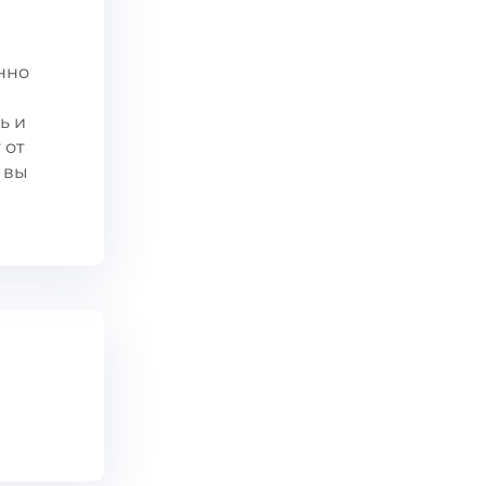
нно
ь и
 от
 вы