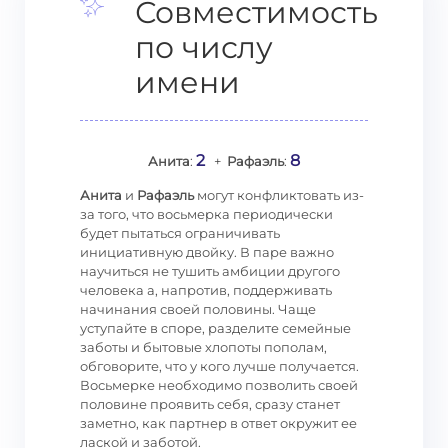
Совместимость
по числу
имени
2
8
Анита
:
+
Рафаэль
:
Анита
и
Рафаэль
могут конфликтовать из-
за того, что восьмерка периодически
будет пытаться ограничивать
инициативную двойку. В паре важно
научиться не тушить амбиции другого
человека а, напротив, поддерживать
начинания своей половины. Чаще
уступайте в споре, разделите семейные
заботы и бытовые хлопоты пополам,
обговорите, что у кого лучше получается.
Восьмерке необходимо позволить своей
половине проявить себя, сразу станет
заметно, как партнер в ответ окружит ее
лаской и заботой.