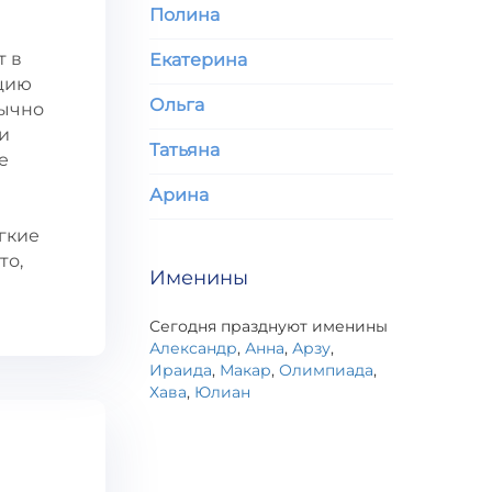
Полина
т в
Екатерина
нцию
Ольга
бычно
и
Татьяна
е
Арина
гкие
то,
Именины
Сегодня празднуют именины
Александр
,
Анна
,
Арзу
,
Ираида
,
Макар
,
Олимпиада
,
Хава
,
Юлиан