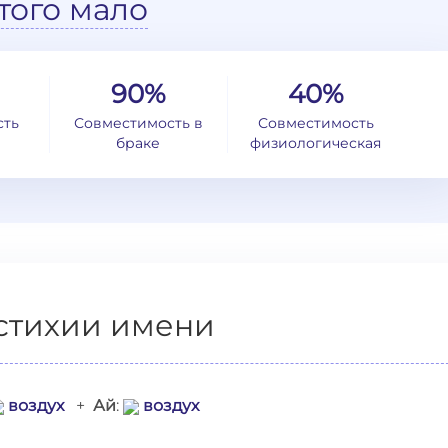
того мало
90%
40%
сть
Совместимость в
Совместимость
браке
физиологическая
стихии имени
воздух
+
Ай
:
воздух