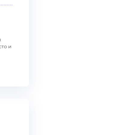
ы
сто и
е