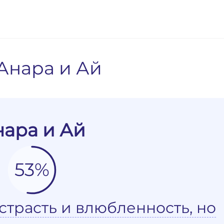
Анара и Ай
нара и Ай
53%
страсть и влюбленность, но