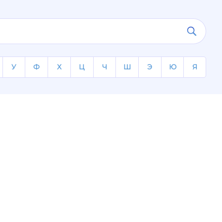
У
Ф
Х
Ц
Ч
Ш
Э
Ю
Я