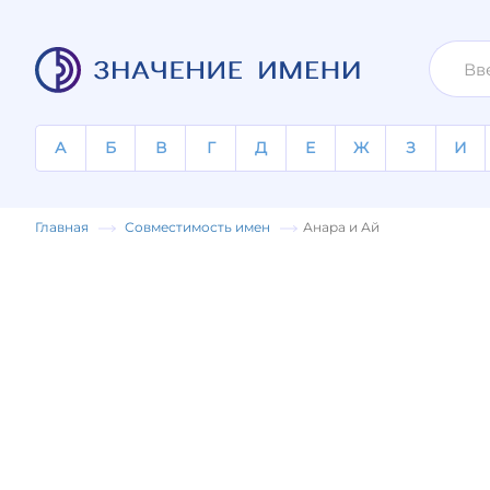
А
Б
В
Г
Д
Е
Ж
З
И
Главная
Совместимость имен
Анара и Ай