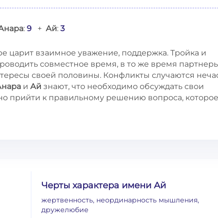
Анара
:
9
+
Ай
:
3
ре царит взаимное уважение, поддержка. Тройка и
роводить совместное время, в то же время партнер
нтересы своей половины. Конфликты случаются неча
Анара
и
Ай
знают, что необходимо обсуждать свои
жно прийти к правильному решению вопроса, которо
Черты характера имени Ай
жертвенность, неординарность мышления,
дружелюбие