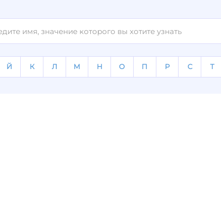
Й
К
Л
М
Н
О
П
Р
С
Т