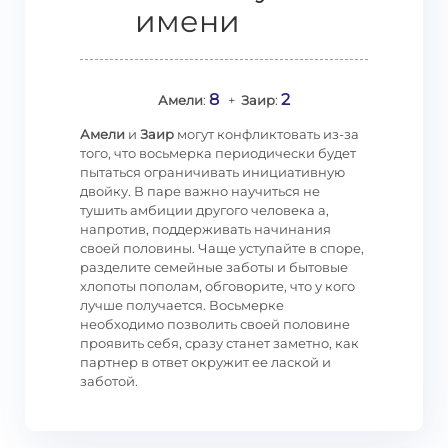
имени
8
2
Амели
:
+
Заир
:
Амели
и
Заир
могут конфликтовать из-за
того, что восьмерка периодически будет
пытаться ограничивать инициативную
двойку. В паре важно научиться не
тушить амбиции другого человека а,
напротив, поддерживать начинания
своей половины. Чаще уступайте в споре,
разделите семейные заботы и бытовые
хлопоты пополам, обговорите, что у кого
лучше получается. Восьмерке
необходимо позволить своей половине
проявить себя, сразу станет заметно, как
партнер в ответ окружит ее лаской и
заботой.