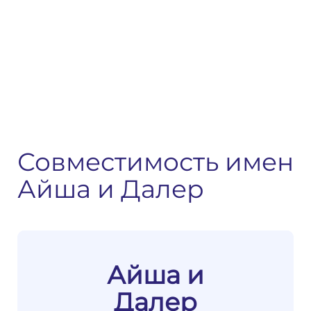
Совместимость имен
Айша и Далер
Айша и
Далер