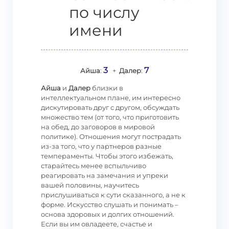
по числу
имени
3
7
Айша
:
+
Далер
:
Айша
и
Далер
близки в
интеллектуальном плане, им интересно
дискутировать друг с другом, обсуждать
множество тем (от того, что приготовить
на обед, до заговоров в мировой
политике). Отношения могут пострадать
из-за того, что у партнеров разные
темпераменты. Чтобы этого избежать,
старайтесь менее вспыльчиво
реагировать на замечания и упреки
вашей половины, научитесь
прислушиваться к сути сказанного, а не к
форме. Искусство слушать и понимать –
основа здоровых и долгих отношений.
Если вы им овладеете, счастье и