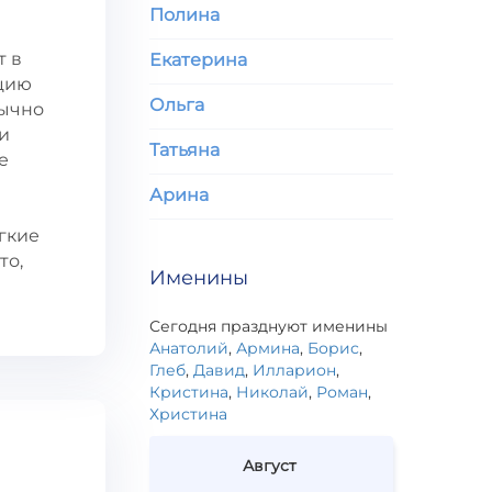
Полина
т в
Екатерина
нцию
Ольга
бычно
и
Татьяна
е
Арина
гкие
то,
Именины
Сегодня празднуют именины
Анатолий
,
Армина
,
Борис
,
Глеб
,
Давид
,
Илларион
,
Кристина
,
Николай
,
Роман
,
Христина
Август