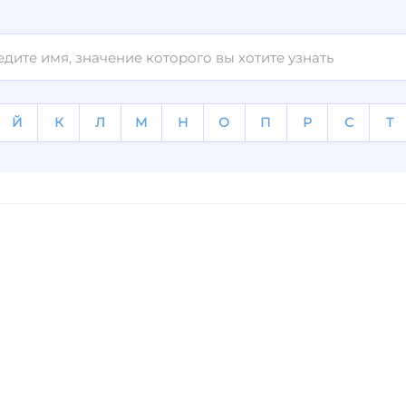
Й
К
Л
М
Н
О
П
Р
С
Т