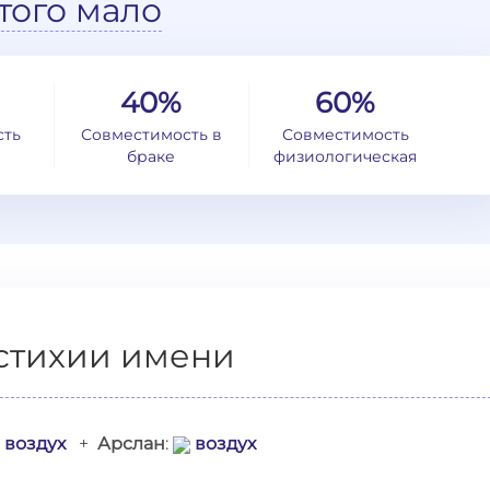
того мало
40%
60%
сть
Совместимость в
Совместимость
браке
физиологическая
стихии имени
воздух
+
Арслан
:
воздух