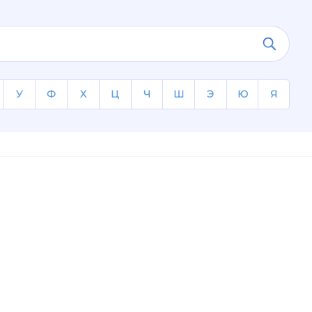
У
Ф
Х
Ц
Ч
Ш
Э
Ю
Я