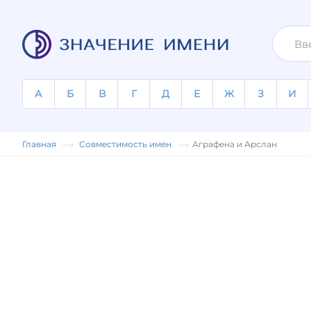
А
Б
В
Г
Д
Е
Ж
З
И
Главная
Совместимость имен
Аграфена и Арслан