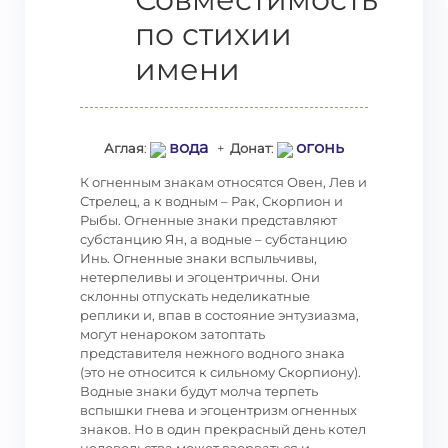
по стихии
имени
вода
огонь
Аглая
:
+
Донат
:
К огненным знакам относятся Овен, Лев и
Стрелец, а к водным – Рак, Скорпион и
Рыбы. Огненные знаки представляют
субстанцию Ян, а водные – субстанцию
Инь. Огненные знаки вспыльчивы,
нетерпеливы и эгоцентричны. Они
склонны отпускать неделикатные
реплики и, впав в состояние энтузиазма,
могут ненароком затоптать
представителя нежного водного знака
(это не относится к сильному Скорпиону).
Водные знаки будут молча терпеть
вспышки гнева и эгоцентризм огненных
знаков. Но в один прекрасный день котел