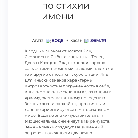
по стихии
имени
вода
земля
Агата
:
+
Хасан
:
К водным знакам относятся Рак,
Скорпион и Рыбы, а к земным – Телец,
Дева и Козерог. Водные знаки хорошо
совместимы с земными знаками, так как и
те и другие относятся к субстанции Инь.
Для иньских знаков характерны
интровертность и погруженность в себя,
иньские знаки не склонны к экспансии и
яркому, экстравагантному поведению.
Земные знаки спокойны, практичны и
хорошо ориентируются в материальном
мире. Водные знаки чувствительны и
эмоциональны, они живут в мире чувств.
Земные знаки создадут защищенный
островок надежности для вечно