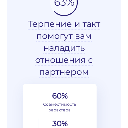
63%
Терпение и такт
помогут вам
наладить
отношения с
партнером
60%
Совместимость
характера
30%