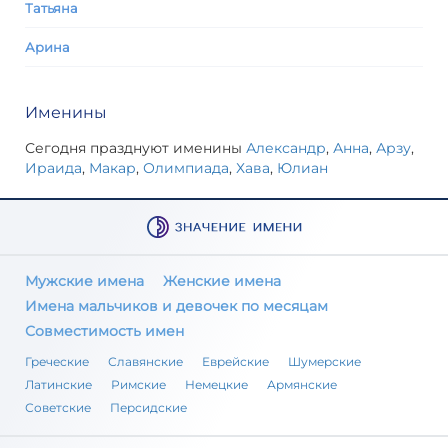
Татьяна
Арина
Именины
Сегодня празднуют именины
Александр
,
Анна
,
Арзу
,
Ираида
,
Макар
,
Олимпиада
,
Хава
,
Юлиан
Мужские имена
Женские имена
Имена мальчиков и девочек по месяцам
Совместимость имен
Греческие
Славянские
Еврейские
Шумерские
Латинские
Римские
Немецкие
Армянские
Советские
Персидские