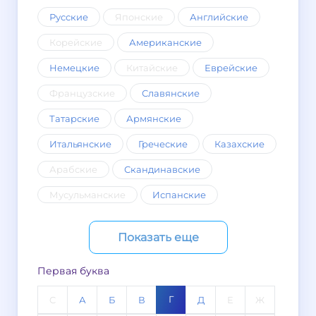
Русские
Японские
Английские
Корейские
Американские
Немецкие
Китайские
Еврейские
Французские
Славянские
Татарские
Армянские
Итальянские
Греческие
Казахские
Арабские
Скандинавские
Мусульманские
Испанские
Показать еще
Первая буква
Г
C
А
Б
В
Д
Е
Ж