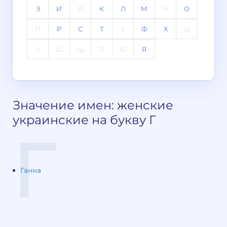
З
И
Й
К
Л
М
Н
О
П
Р
С
Т
У
Ф
Х
Ц
Ч
Ш
Щ
Э
Ю
Я
Значение имен: женские
украинские на букву Г
Г
Ганна