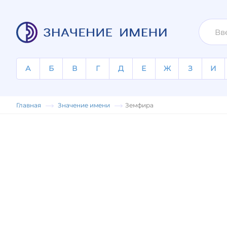
А
Б
В
Г
Д
Е
Ж
З
И
Главная
Значение имени
Земфира