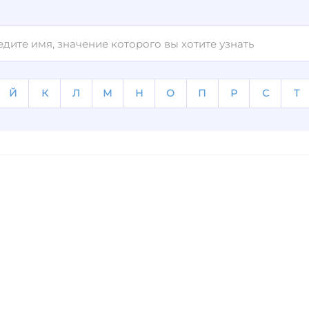
Й
К
Л
М
Н
О
П
Р
С
Т