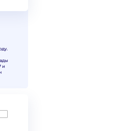
оду.
иады
7 и
н