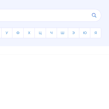
У
Ф
Х
Ц
Ч
Ш
Э
Ю
Я