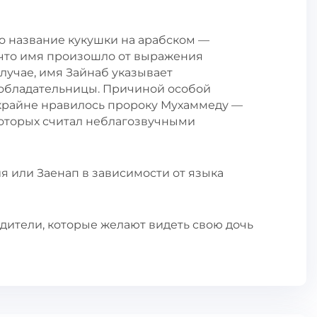
о название кукушки на арабском —
, что имя произошло от выражения
случае, имя Зайнаб указывает
 обладательницы. Причиной особой
о крайне нравилось пророку Мухаммеду —
которых считал неблагозвучными
ия или Заенап в зависимости от языка
дители, которые желают видеть свою дочь