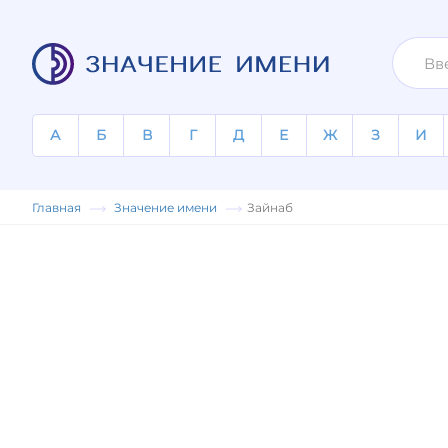
А
Б
В
Г
Д
Е
Ж
З
И
Главная
Значение имени
Зайнаб