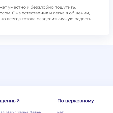
жет уместно и беззлобно пошутить,
сом. Она естественна и легка в общении,
но всегда готова разделить чужую радость.
ащенный
По церковному
Зая, Набу, Зайка, Зайни,
нет