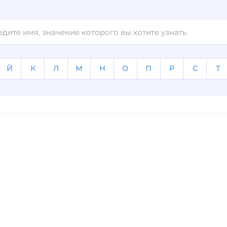
Й
К
Л
М
Н
О
П
Р
С
Т