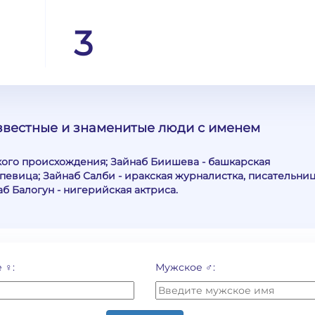
3
известные и знаменитые люди с именем
кого происхождения; Зайнаб Биишева - башкарская
певица; Зайнаб Салби - иракская журналистка, писательниц
б Балогун - нигерийская актриса.
 ♀:
Мужское ♂: