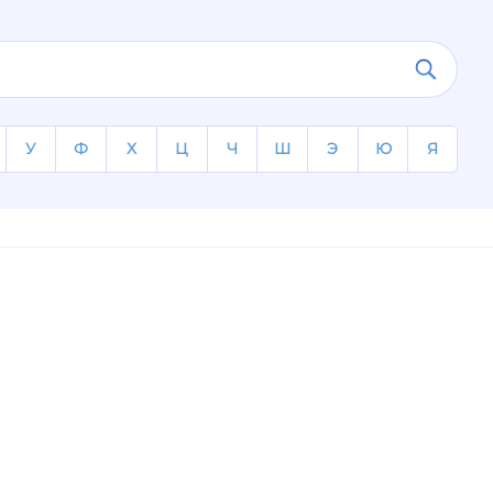
У
Ф
Х
Ц
Ч
Ш
Э
Ю
Я