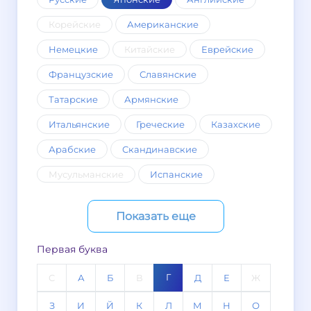
Корейские
Американские
Немецкие
Китайские
Еврейские
Французские
Славянские
Татарские
Армянские
Итальянские
Греческие
Казахские
Арабские
Скандинавские
Мусульманские
Испанские
Показать еще
Первая буква
Г
C
А
Б
В
Д
Е
Ж
З
И
Й
К
Л
М
Н
О