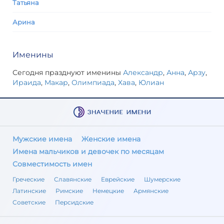
Татьяна
Арина
Именины
Сегодня празднуют именины
Александр
,
Анна
,
Арзу
,
Ираида
,
Макар
,
Олимпиада
,
Хава
,
Юлиан
Мужские имена
Женские имена
Имена мальчиков и девочек по месяцам
Совместимость имен
Греческие
Славянские
Еврейские
Шумерские
Латинские
Римские
Немецкие
Армянские
Советские
Персидские