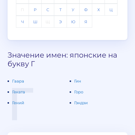
П
Р
С
Т
У
Ф
Х
Ц
Ч
Ш
Щ
Э
Ю
Я
Значение имен: японские на
букву Г
Г
Гаара
Гин
Геката
Горо
Гений
Гэндзи