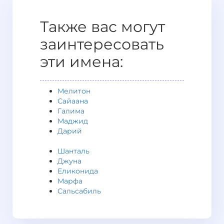
Также вас могут
заинтересовать
эти имена:
Мелитон
Сайаана
Галима
Маджид
Дарий
Шанталь
Джуна
Еликонида
Марфа
Сальсабиль