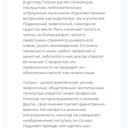
В детстве Тигран растёт спокойным,
послушным, любознательным,
остроумным мальчиком. Изумляет своими
вопросами как родителей, так и учителей.
Подвижный, энергичный, никогда не
сидит на месте. Рано начинает писать и
читать, он более развит, чем его
сверстники, стремится узнавать всё
новое, узнать неизведанное. Он очень
привязан к маме, любит, оберегает и
ценит её, заботится о ней, всегда спросит
её мнение. С возрастом эта
привязанность не проходит, он
обязательно звонит как можно чаще.
Тигран - целеустремлённый, умный,
энергичный, общительный, воспитанный,
полностью отдаётся своей профессии.
Никогда не прислушивается к мнению
других, своё мнение считает единственно
верным. Не смотря на внешнюю
импульсивность, никогда не совершает
необдуманные поступки, он сто раз
подумает прежде, чем сделать шаг.