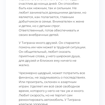
счастлив до конца дней. Он способен
быть как нежным, так и сильным. Не
любит заниматься домашними делами, но
является, как полагается, главным
добытчиком в семье. Внимателен к жене
и детям, но с детьми строг.
Ответственный, готов обеспечивать и
своих внебрачных детей.
У Тиграна много друзей. Он старается
помочь им чем может в трудной ситуации.
Он общительный, любит сказать
приятные слова, у него широкая душа,
для друзей и близких ему ничего не
жалко.
Чрезмерно щедрый, может потратить все
финансы, не задумываясь о последствиях.
Или проиграть, склонен к азартным
играм. Уделяет им всё своё свободное
время, которого у него не так уж и много.
Любит скорость, но не терпит сам
ремонтировать автомобиль. У Тиграна
крепкое здоровье.