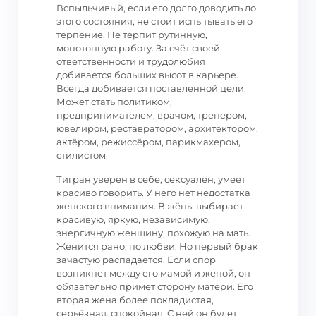
Вспыльчивый, если его долго доводить до
этого состояния, не стоит испытывать его
терпение. Не терпит рутинную,
монотонную работу. За счёт своей
ответственности и трудолюбия
добивается больших высот в карьере.
Всегда добивается поставленной цели.
Может стать политиком,
предпринимателем, врачом, тренером,
ювелиром, реставратором, архитектором,
актёром, режиссёром, парикмахером,
стилистом.
Тигран уверен в себе, сексуален, умеет
красиво говорить. У него нет недостатка
женского внимания. В жёны выбирает
красивую, яркую, независимую,
энергичную женщину, похожую на мать.
Женится рано, по любви. Но первый брак
зачастую распадается. Если спор
возникнет между его мамой и женой, он
обязательно примет сторону матери. Его
вторая жена более покладистая,
серьёзная, спокойная. С ней он будет