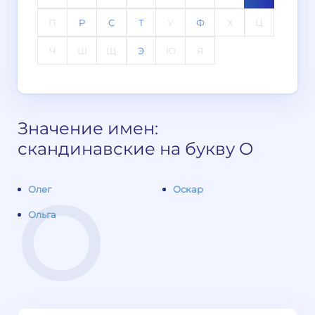
П
Р
С
Т
У
Ф
Х
Ц
Ч
Ш
Щ
Э
Ю
Я
Значение имен:
скандинавские на букву О
О
Олег
Оскар
Ольга