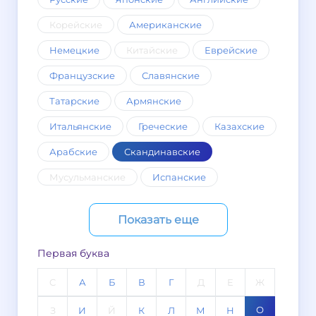
Корейские
Американские
Немецкие
Китайские
Еврейские
Французские
Славянские
Татарские
Армянские
Итальянские
Греческие
Казахские
Арабские
Скандинавские
Мусульманские
Испанские
Показать еще
Первая буква
C
А
Б
В
Г
Д
Е
Ж
О
З
И
Й
К
Л
М
Н