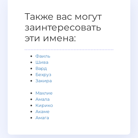
Также вас могут
заинтересовать
эти имена:
Фаиль
Шива
Вард
Бехруз
Закира
Махлие
Амала
Кирико
Акаме
Амага