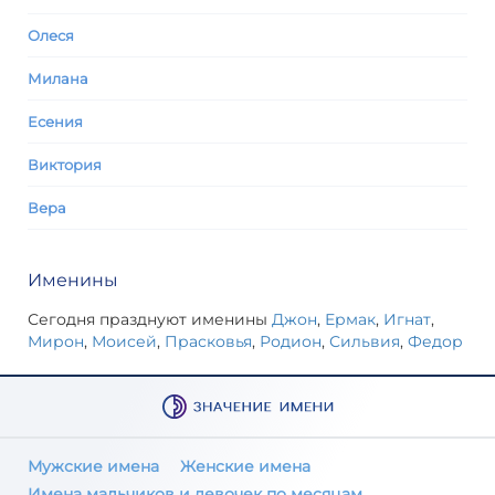
Олеся
Милана
Есения
Виктория
Вера
Именины
Сегодня празднуют именины
Джон
,
Ермак
,
Игнат
,
Мирон
,
Моисей
,
Прасковья
,
Родион
,
Сильвия
,
Федор
Мужские имена
Женские имена
Имена мальчиков и девочек по месяцам