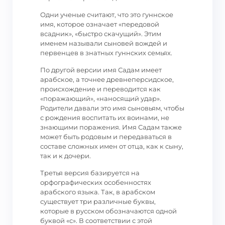
Одни ученые считают, что это гуннское
имя, которое означает «передовой
всадник», «быстро скачущий». Этим
именем называли сыновей вождей и
первенцев в знатных гуннских семьях.
По другой версии имя Садам имеет
арабское, а точнее древнеперсидское,
происхождение и переводится как
«поражающий», «наносящий удар».
Родители давали это имя сыновьям, чтобы
с рождения воспитать их воинами, не
знающими поражения. Имя Садам также
может быть родовым и передаваться в
составе сложных имен от отца, как к сыну,
так и к дочери.
Третья версия базируется на
орфографических особенностях
арабского языка. Так, в арабском
существует три различные буквы,
которые в русском обозначаются одной
буквой «с». В соответствии с этой