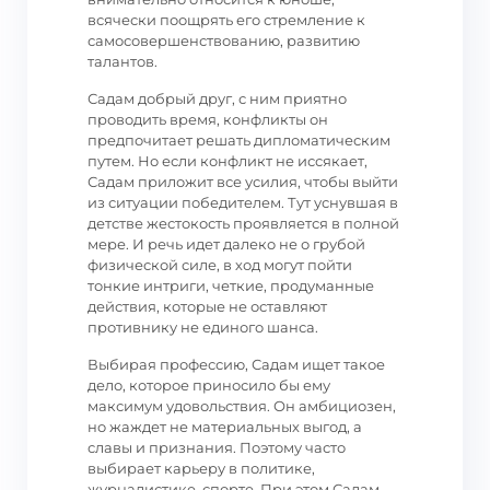
всячески поощрять его стремление к
самосовершенствованию, развитию
талантов.
Садам добрый друг, с ним приятно
проводить время, конфликты он
предпочитает решать дипломатическим
путем. Но если конфликт не иссякает,
Садам приложит все усилия, чтобы выйти
из ситуации победителем. Тут уснувшая в
детстве жестокость проявляется в полной
мере. И речь идет далеко не о грубой
физической силе, в ход могут пойти
тонкие интриги, четкие, продуманные
действия, которые не оставляют
противнику не единого шанса.
Выбирая профессию, Садам ищет такое
дело, которое приносило бы ему
максимум удовольствия. Он амбициозен,
но жаждет не материальных выгод, а
славы и признания. Поэтому часто
выбирает карьеру в политике,
журналистике, спорте. При этом Садам