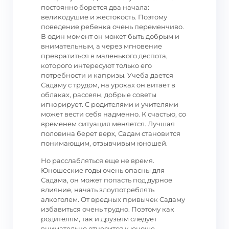
постоянно борется два начала:
великодушие и жестокость. Поэтому
поведение ребенка очень переменчиво.
В один момент он может быть добрым и
внимательным, а через мгновение
превратиться в маленького деспота,
которого интересуют только его
потребности и капризы. Учеба дается
Садаму с трудом, на уроках он витает в
облаках, рассеян, добрые советы
игнорирует. С родителями и учителями
может вести себя надменно. К счастью, со
временем ситуация меняется. Лучшая
половина берет верх, Садам становится
понимающим, отзывчивым юношей.
Но расслабляться еще не время.
Юношеские годы очень опасны для
Садама, он может попасть под дурное
влияние, начать злоупотреблять
алкоголем. От вредных привычек Садаму
избавиться очень трудно. Поэтому как
родителям, так и друзьям следует
внимательно относится к юноше,