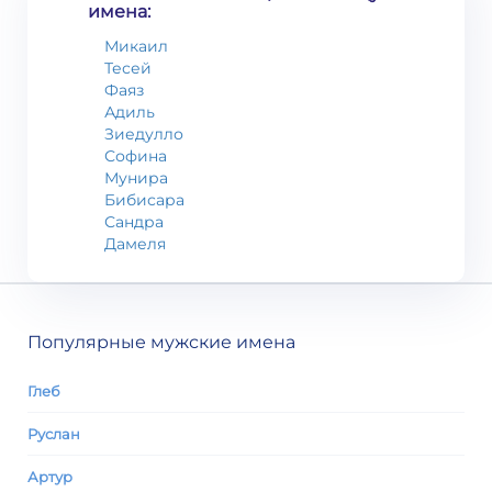
имена:
Микаил
Тесей
Фаяз
Адиль
Зиедулло
Софина
Мунира
Бибисара
Сандра
Дамеля
Популярные мужские имена
Глеб
Руслан
Артур