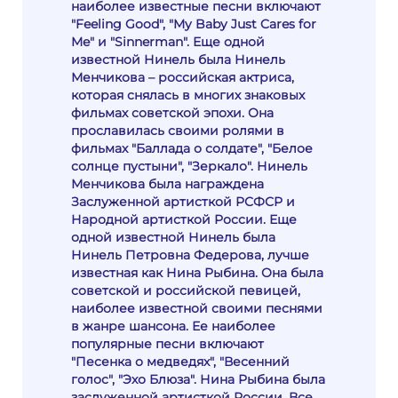
наиболее известные песни включают
"Feeling Good", "My Baby Just Cares for
Me" и "Sinnerman". Еще одной
известной Нинель была Нинель
Менчикова – российская актриса,
которая снялась в многих знаковых
фильмах советской эпохи. Она
прославилась своими ролями в
фильмах "Баллада о солдате", "Белое
солнце пустыни", "Зеркало". Нинель
Менчикова была награждена
Заслуженной артисткой РСФСР и
Народной артисткой России. Еще
одной известной Нинель была
Нинель Петровна Федерова, лучше
известная как Нина Рыбина. Она была
советской и российской певицей,
наиболее известной своими песнями
в жанре шансона. Ее наиболее
популярные песни включают
"Песенка о медведях", "Весенний
голос", "Эхо Блюза". Нина Рыбина была
заслуженной артисткой России. Все