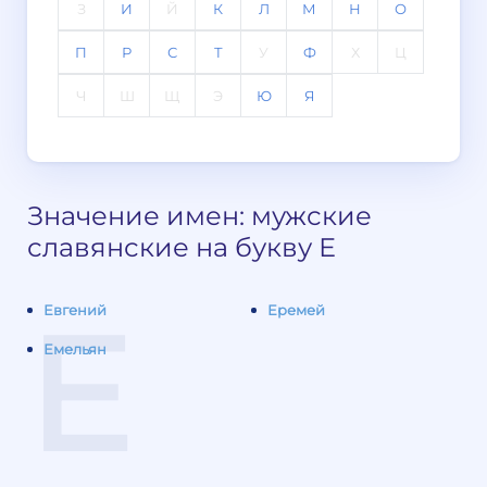
З
И
Й
К
Л
М
Н
О
П
Р
С
Т
У
Ф
Х
Ц
Ч
Ш
Щ
Э
Ю
Я
Значение имен: мужские
славянские на букву Е
Е
Евгений
Еремей
Емельян