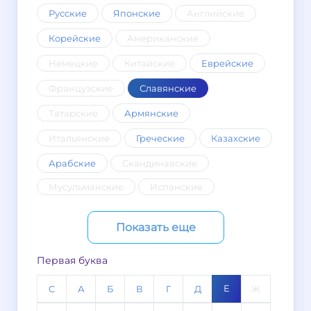
Русские
Японские
Английские
Корейские
Американские
Немецкие
Китайские
Еврейские
Французские
Славянские
Татарские
Армянские
Итальянские
Греческие
Казахские
Арабские
Скандинавские
Мусульманские
Испанские
Показать еще
Первая буква
Е
C
А
Б
В
Г
Д
Ж