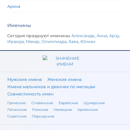
Арина
Именины
Сегодня празднуют именины
Александр
,
Анна
,
Арзу
,
Ираида
,
Макар
,
Олимпиада
,
Хава
,
Юлиан
Мужские имена
Женские имена
Имена мальчиков и девочек по месяцам
Совместимость имен
Греческие
Славянские
Еврейские
Шумерские
Латинские
Римские
Немецкие
Армянские
Советские
Персидские