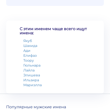
С этим именем чаще всего ищут
имена:
Якуб
Шахида
Ади
Елифаз
Тоору
Гюльнара
Лайла
Элишева
Ильзира
Мариэлла
Популярные мужские имена