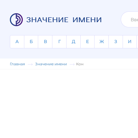
А
Б
В
Г
Д
Е
Ж
З
И
Главная
Значение имени
Кон