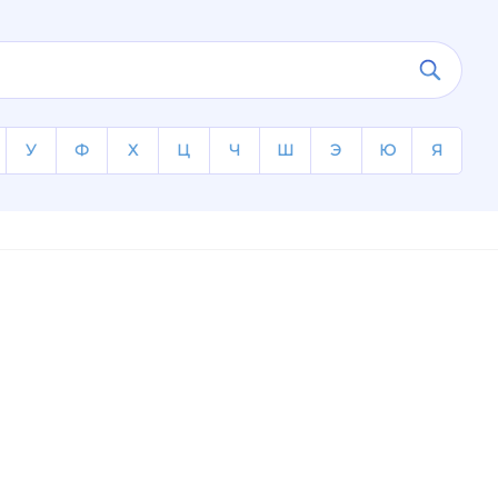
У
Ф
Х
Ц
Ч
Ш
Э
Ю
Я