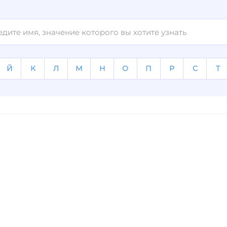
Й
К
Л
М
Н
О
П
Р
С
Т