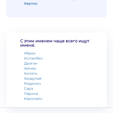
Кертис
С этим именем чаще всего ищут
имена:
Абрек
Исламбек
Драган
Айман
Хиляль
Хандулай
Мэделин
Сара
Ларина
Кэролайн