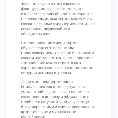
значений. Одно из них связано с
французским словом "courtois", что
означает "вежливый" или "витиеватый".
Следовательно, имя Кертис может быть
связано с такими характеристиками, как
вежливость, дружелюбие и
обходительность.
Второе значение имени Кертис
обусловлено его германским
происхождением и связано с латинским
словом "curtus", что означает "короткий".
Это значение может отразиться в
характеристиках, связанных с коротким
статурой или малым ростом.
Люди с именем Кертис часто
описываются как интеллектуальные,
умные и наблюдательные. Они имеют
склонность к анализу и обдумыванию
проблем и ситуаций. Они также могут
быть творческими и иметь превосходные
артистические и музыкальные
способности.