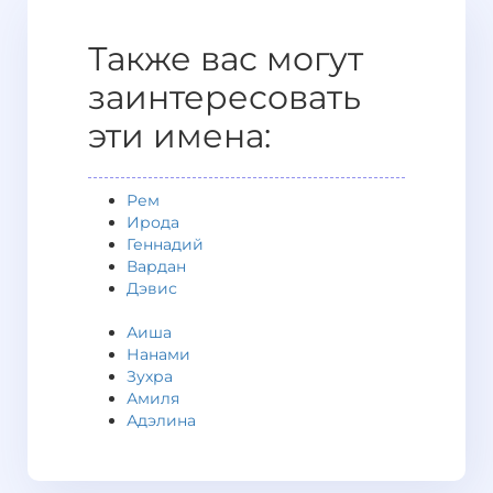
Также вас могут
заинтересовать
эти имена:
Рем
Ирода
Геннадий
Вардан
Дэвис
Аиша
Нанами
Зухра
Амиля
Адэлина