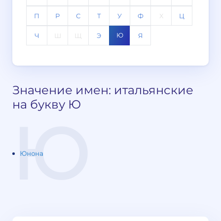
П
Р
С
Т
У
Ф
Х
Ц
Ю
Ч
Ш
Щ
Э
Я
Значение имен: итальянские
на букву Ю
Ю
Юнона