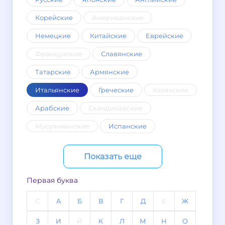
Корейские
Американские
Немецкие
Китайские
Еврейские
Французские
Славянские
Татарские
Армянские
Итальянские
Греческие
Казахские
Арабские
Скандинавские
Мусульманские
Испанские
Показать еще
Первая буква
C
А
Б
В
Г
Д
Е
Ж
З
И
Й
К
Л
М
Н
О