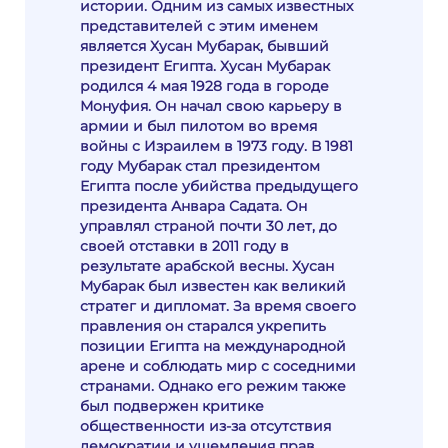
истории. Одним из самых известных
представителей с этим именем
является Хусан Мубарак, бывший
президент Египта. Хусан Мубарак
родился 4 мая 1928 года в городе
Монуфия. Он начал свою карьеру в
армии и был пилотом во время
войны с Израилем в 1973 году. В 1981
году Мубарак стал президентом
Египта после убийства предыдущего
президента Анвара Садата. Он
управлял страной почти 30 лет, до
своей отставки в 2011 году в
результате арабской весны. Хусан
Мубарак был известен как великий
стратег и дипломат. За время своего
правления он старался укрепить
позиции Египта на международной
арене и соблюдать мир с соседними
странами. Однако его режим также
был подвержен критике
общественности из-за отсутствия
демократии и ущемления прав