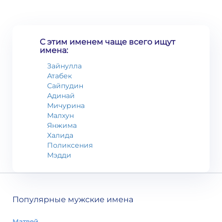
С этим именем чаще всего ищут
имена:
Зайнулла
Атабек
Сайпудин
Адинай
Мичурина
Малхун
Янжима
Халида
Поликсения
Мэдди
Популярные мужские имена
Матвей