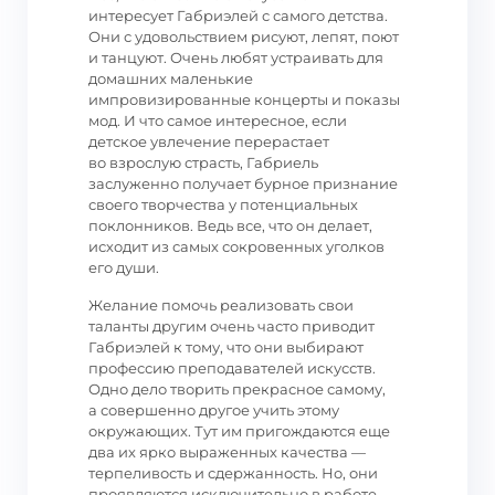
интересует Габриэлей с самого детства.
Они с удовольствием рисуют, лепят, поют
и танцуют. Очень любят устраивать для
домашних маленькие
импровизированные концерты и показы
мод. И что самое интересное, если
детское увлечение перерастает
во взрослую страсть, Габриель
заслуженно получает бурное признание
своего творчества у потенциальных
поклонников. Ведь все, что он делает,
исходит из самых сокровенных уголков
его души.
Желание помочь реализовать свои
таланты другим очень часто приводит
Габриэлей к тому, что они выбирают
профессию преподавателей искусств.
Одно дело творить прекрасное самому,
а совершенно другое учить этому
окружающих. Тут им пригождаются еще
два их ярко выраженных качества —
терпеливость и сдержанность. Но, они
проявляются исключительно в работе