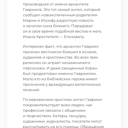
производная от имени архангела
Гавриила. Это тот самый ангел, который
сообщил новоиспеченным родителям
Марии и Иосифу радостную новость
о зачатии сына божьего. Порадовал
он в свое время подобной вестью и мать
Иоана Крестителя — Елизавету.
Интересен факт, что архангел Гавриил
признан вестником божьим в исламе,
иудаизме и христианстве. Во всех трех
религиях он играет незаменимого
персонажа. И даже священный Коран
был продиктован именно Гавриилом.
Мало кто из библейских героев имеет
признание у враждующих религиозных
течений.
По верованиям христиан ангел Гавриил
покровительствует всем людям, чья
профессия связана с общением
и творчеством. Актеры, танцоры,
художники, журналисты, писатели могут
рассчитывать на его помощь. Обращение