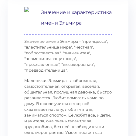
Значение и характеристика
имени Эльмира
Значение имени Эльмира - "принцесса",
"властительница мира", "честная",
"добросовестная", "знаменитая",
"знаменитая защитница",
"прославленная", "высокородная",
"предводительница".
Маленькая Эльмира - любопытная,
самостоятельная, открытая, весёлая,
общительная, послушная девочка, быстро
развивается. Любит помогать маме по
дому. В школе учится легко, всё
схватывает на лету, любит читать,
заниматься спортом. Её любят все, и дети,
и учителя, она очень талантлива,
трудолюбива, без неё не обходится ни
одно мероприятие. Умеет постоять за