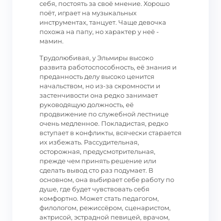
себя, постоять за своё мнение. Хорошо
поёт, играет на музыкальных
инструментах, танцует. Чаще девочка
похожа на папу, но характер у неё -
мамин.
Трудолюбивая, у Эльмиры высоко
развита работоспособность, её знания и
преданность делу высоко ценится
начальством, но из-за скромности и
застенчивости она редко занимает
руководящую должность, её
продвижение по служебной лестнице
очень медленное. Покладистая, редко
вступает в конфликты, всячески старается
их избежать. Рассудительная,
осторожная, предусмотрительная,
прежде чем принять решение или
сделать вывод сто раз подумает. В
основном, она выбирает себе работу по
душе, где будет чувствовать себя
комфортно. Может стать педагогом,
филологом, режиссёром, сценаристом,
актрисой, эстрадной певицей, врачом,