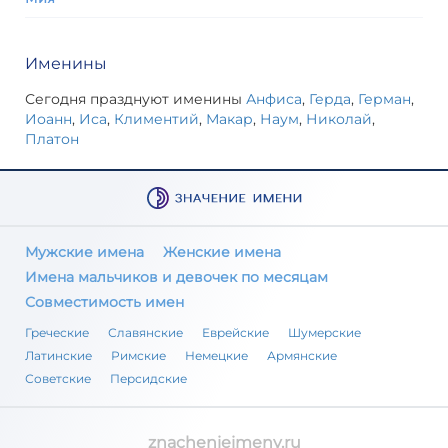
Именины
Сегодня празднуют именины
Анфиса
,
Герда
,
Герман
,
Иоанн
,
Иса
,
Климентий
,
Макар
,
Наум
,
Николай
,
Платон
Мужские имена
Женские имена
Имена мальчиков и девочек по месяцам
Совместимость имен
Греческие
Славянские
Еврейские
Шумерские
Латинские
Римские
Немецкие
Армянские
Советские
Персидские
znachenieimeny.ru