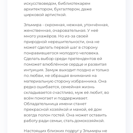
искусствоведом, библиотекарем
архитектором, бухгалтером, даже
цирковой артисткой.
Эльмира - скромная, нежная, утончённая,
женственная, очаровательная. У неё
много ухажёров. Но из-за своей
природной нерешительности, она не
может сделать первой шаг в сторону
понравившегося молодого человека.
Сделать выбор среди претендентов ей
поможет влюблённое сердце и развитая
интуиция. Замуж выходит поздно и только
по любви, не обращая внимания на
материальную сторону избранника. Она
редко ошибается, семейная жизнь
складывается счастливо, муж её любит, во
всём помогает и поддерживает.
Обладательница имени станет
прекрасной хозяйкой и мамой, её дом
всегда полон гостей. Она может оставить
работу ради семьи, стать домохозяйкой.
Настоящих близких подруг у Эльмиры не