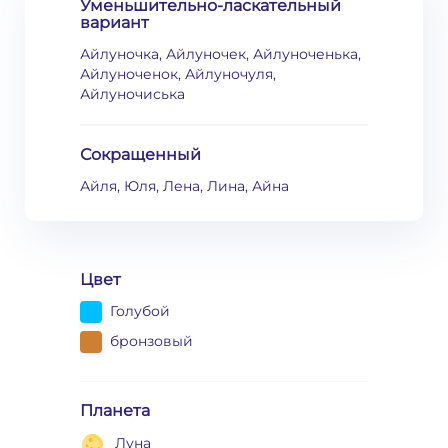
Уменьшительно-ласкательный
вариант
Айлуночка, Айлуночек, Айлуноченька,
Айлуноченок, Айлуночуля,
Айлуночиська
Сокращенный
Айля, Юля, Лена, Лина, Айна
Цвет
Голубой
бронзовый
Планета
Луна