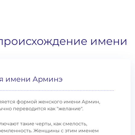
 происхождение имени
я имени Арминэ
ляется формой женского имени Армин,
ычно переводится как "желание".
ючают такие черты, как смелость,
тремленность. Женщины с этим именем