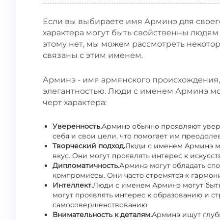
Если вы выбираете имя Арминэ для своего
характера могут быть свойственны людям 
этому нет, мы можем рассмотреть некото
связаны с этим именем.
Арминэ - имя армянского происхождения, 
элегантностью. Люди с именем Арминэ мо
черт характера:
Уверенность.
Арминэ обычно проявляют увере
себя и свои цели, что помогает им преодолев
Творческий подход.
Люди с именем Арминэ м
вкус. Они могут проявлять интерес к искусст
Дипломатичность.
Арминэ могут обладать сп
компромиссы. Они часто стремятся к гармо
Интеллект.
Люди с именем Арминэ могут быт
могут проявлять интерес к образованию и с
самосовершенствованию.
Внимательность к деталям.
Арминэ ищут глуб