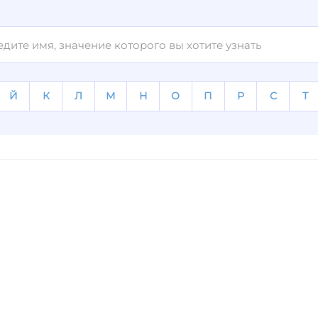
Й
К
Л
М
Н
О
П
Р
С
Т