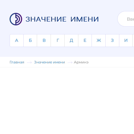
А
Б
В
Г
Д
Е
Ж
З
И
Главная
Значение имени
Арминэ