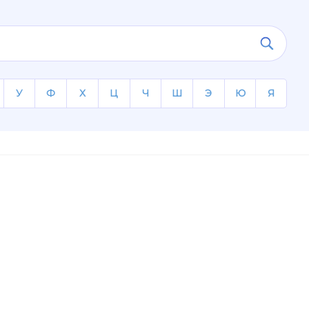
У
Ф
Х
Ц
Ч
Ш
Э
Ю
Я