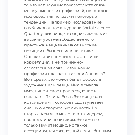
то, что нет научных доказательств связи
между именем и профессией, некоторые
исследования показали некоторые
тенденции. Например, исследование,
опубликованное в журнале Social Science
Quarterly, выявило, что люди с именами с
высоким уровнем общественного
престижа, чаще занимают высокие
позиции в бизнесе или политике.
Однако, стоит помнить, что это лишь
корреляция, а не причинно-
следственная связь. Итак, какие
профессии подходят к имени Ариэлла?
Во-первых, это может быть профессия
художника или певца. Имя Ариэлла
имеет ивритское происхождение и
означает "Львица Бога". Это мощное и
красивое имя, которое подразумевает
сильную и творческую личность. Во-
вторых, Ариэлла может стать лидером,
военным или политиком. Это имя не
только звучит мощно, но также
ассоциируется с железной леди - бывшим