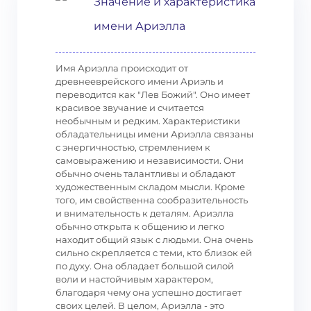
Значение и характеристика
имени Ариэлла
Имя Ариэлла происходит от
древнееврейского имени Ариэль и
переводится как "Лев Божий". Оно имеет
красивое звучание и считается
необычным и редким. Характеристики
обладательницы имени Ариэлла связаны
с энергичностью, стремлением к
самовыражению и независимости. Они
обычно очень талантливы и обладают
художественным складом мысли. Кроме
того, им свойственна сообразительность
и внимательность к деталям. Ариэлла
обычно открыта к общению и легко
находит общий язык с людьми. Она очень
сильно скрепляется с теми, кто близок ей
по духу. Она обладает большой силой
воли и настойчивым характером,
благодаря чему она успешно достигает
своих целей. В целом, Ариэлла - это